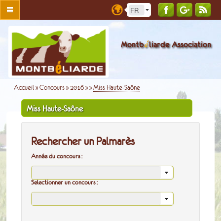
é
Montb
liarde Association
Accueil
»
Concours
»
2016
»
»
Miss Haute-Saône
Miss Haute-Saône
Rechercher un Palmarès
Année du concours :
Selectionner un concours :