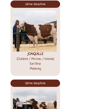
2ème dauphine
JONQUILLE
(Goldoni / Micmac / Ionone)
Earl Brie
Melecey
3ème dauphine