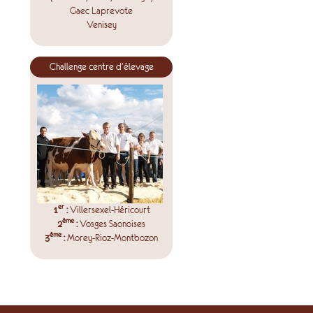
Gaec Laprevote
Venisey
Challenge centre d'élevage
er
1
:
Villersexel-Héricourt
ème
2
:
Vosges Saonoises
ème
3
:
Morey-Rioz-Montbozon