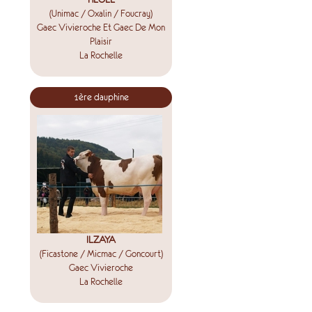
(Unimac / Oxalin / Foucray)
Gaec Vivieroche Et Gaec De Mon
Plaisir
La Rochelle
1ère dauphine
ILZAYA
(Ficastone / Micmac / Goncourt)
Gaec Vivieroche
La Rochelle