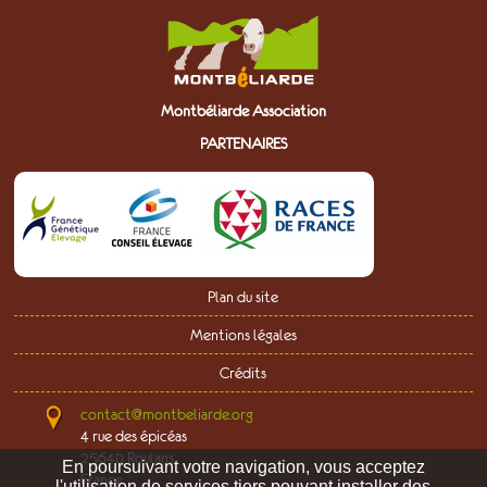
Montbéliarde Association
PARTENAIRES
Plan du site
Mentions légales
Crédits
contact@montbeliarde.org
4 rue des épicéas
25640 Roulans
En poursuivant votre navigation,
vous acceptez
France
l'utilisation de services tiers pouvant installer des