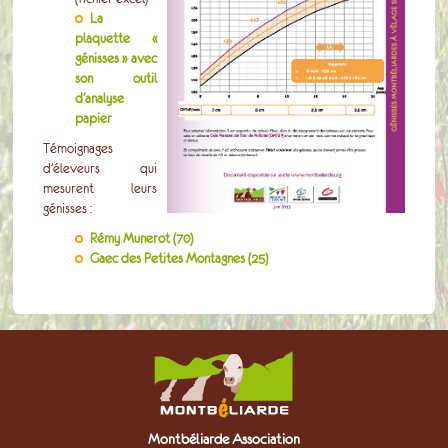
La
plaquette «
génisses » avec
son outil
d’analyse
papier
Témoignages
d’éleveurs qui
mesurent leurs
génisses :
Rémy Munerot (70)
Gaec des Petites Montagnes (25)
Montbéliarde Association