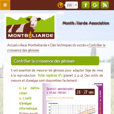
é
Montb
liarde Association
Accueil
»
Race Montbéliarde
»
Clés techniques du succès
»
Contrôler la
croissance des génisses
Contrôler la croissance des génisses
Il est essentiel de mesurer les génisses pour adapter l’âge de mise
à la reproduction :
fiche repères n°
1
(planet 2, p 9). Des outils de
mesure et d’analyse sont disponibles facilement :
Le mètre-
ruban
L’outil
d’analyse
informatique
(fichier excel)