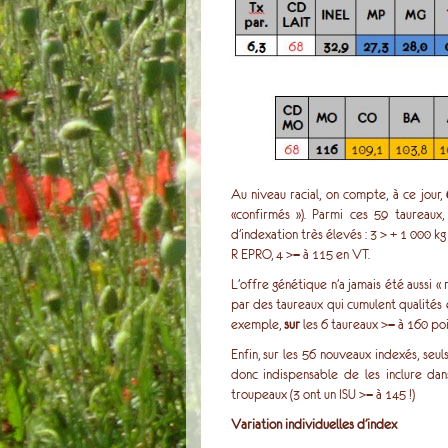
Au niveau racial, on compte, à ce jour,
«confirmés »). Parmi ces 59 taureaux
d’indexation très élevés : 3 > + 1 000 kg
R EPRO, 4 >= à 115 en VT.
L’offre génétique n’a jamais été aussi «
par des taureaux qui cumulent qualités
exemple,
sur
les 6 taureaux >= à 160 poi
Enfin, sur les 56 nouveaux indexés, seul
donc indispensable de les inclure dan
troupeaux (3 ont un ISU >= à 145 !)
Variation individuelles d’index