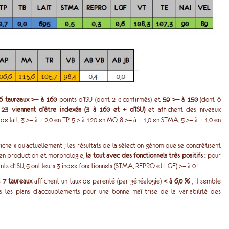
6 taureaux >= à 160
points d’ISU (dont 2 « confirmés) et
59 >= à 150
(dont 6
,
23 viennent d’être indexés (3 à 160 et + d’ISU)
et affichent des niveaux
 de lait, 3 >= à + 2,0 en TP, 5 > à 120 en MO, 8 >= à + 1,0 en STMA, 5 >= à + 1,0 en
 riche » qu’actuellement ; les résultats de la sélection génomique se concrétisent
 en production et morphologie,
le tout avec des fonctionnels très positifs
:
pour
nts d’ISU, 5 ont leurs 3 index fonctionnels (STMA, REPRO et LGF) >= à 0 !
s
7 taureaux
affichent un taux de parenté (par généalogie)
< à 6,0 %
; il semble
s les plans d’accouplements pour une bonne maî trise de la variabilité des