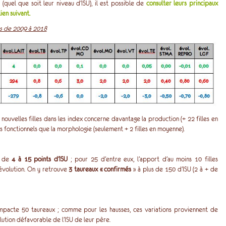
quel que soit leur niveau d’ISU), il est possible de
consulter leurs principaux
ien suivant.
s de 2009 à 2018
nouvelles filles dans les index concerne davantage la production (+ 22 filles en
s fonctionnels que la morphologie (seulement + 2 filles en moyenne).
t de
4 à 15 points d’ISU
; pour 25 d’entre eux, l’apport d’au moins 10 filles
évolution. On y retrouve
3 taureaux «
confirm
é
s
» à plus de 150 d’ISU (2 à + de
impacte 50 taureaux ; comme pour les hausses, ces variations proviennent de
olution défavorable de l’ISU de leur père.