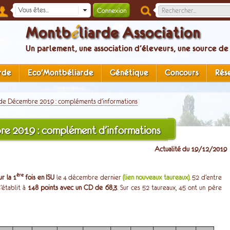
é
Montb
liarde Association
Un parlement, une association d’éleveurs, une source de
rde
Eco'Montbéliarde
Génétique
Concours
Rés
 de Décembre 2019 : compléments d’informations
re 2019 : complément d’informations
Actualité du 19/12/2019
ère
r la 1
fois en ISU
le 4 décembre dernier
(lien nouveaux taureaux)
. 52 d’entre
s’établit à
148 points avec un CD de 68,3
. Sur ces 52 taureaux, 45 ont un père