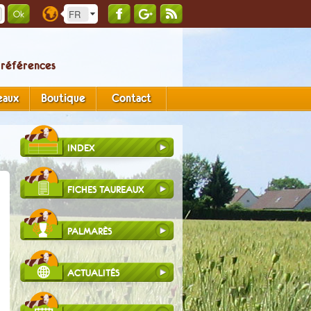
 références
eaux
Boutique
Contact
INDEX
FICHES TAUREAUX
PALMARÈS
ACTUALITÉS