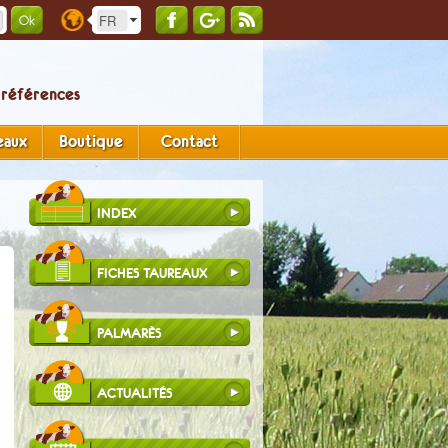
 références
eaux
Boutique
Contact
INDEX
FICHES TAUREAUX
PALMARÈS
ACTUALITÉS