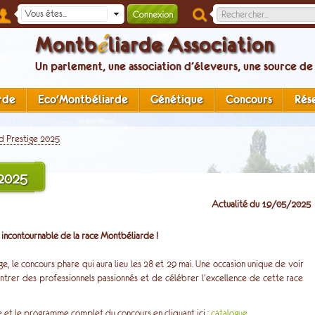
é
Montb
liarde Association
Un parlement, une association d’éleveurs, une source de
rde
Eco'Montbéliarde
Génétique
Concours
Rés
d Prestige 2025
 2025
Actualité du 19/05/2025
incontournable de la race Montbéliarde !
 le concours phare qui aura lieu les 28 et 29 mai. Une occasion unique de voir
ontrer des professionnels passionnés et de célébrer l'excellence de cette race
 et le programme complet du concours en cliquant ici :
catalogue