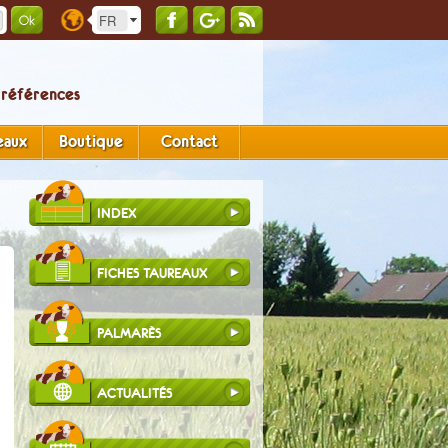
 références
eaux
Boutique
Contact
INDEX
FICHES TAUREAUX
PALMARÈS
ACTUALITÉS