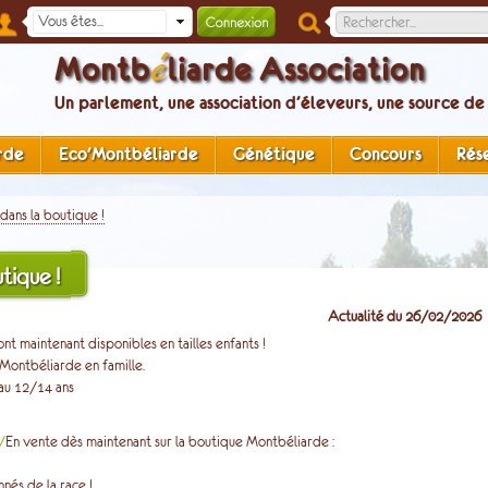
é
Montb
liarde Association
Un parlement, une association d’éleveurs, une source de
rde
Eco'Montbéliarde
Génétique
Concours
Rés
ans la boutique !
tique !
Actualité du 26/02/2026
 maintenant disponibles en tailles enfants !
 Montbéliarde en famille.
 au 12/14 ans
/
En vente dès maintenant sur la boutique Montbéliarde :
nnés de la race !