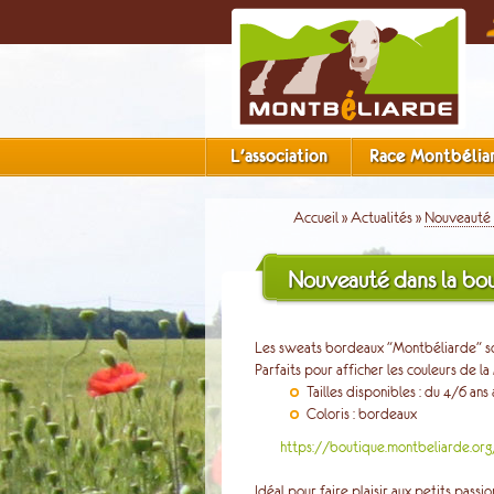
L'association
Race Montbélia
Accueil
»
Actualités
»
Nouveauté d
Nouveauté dans la bou
Les sweats bordeaux "Montbéliarde" sont
Parfaits pour afficher les couleurs de la
Tailles disponibles : du 4/6 ans
Coloris : bordeaux
https://boutique.montbeliarde.org
Idéal pour faire plaisir aux petits passio