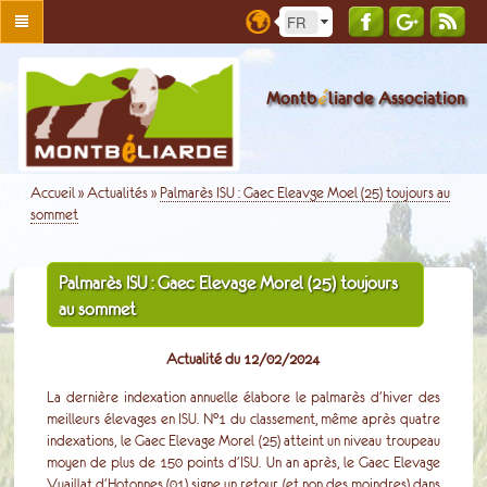
é
Montb
liarde Association
Accueil
»
Actualités
»
Palmarès ISU : Gaec Eleavge Moel (25) toujours au
sommet
Palmarès ISU : Gaec Elevage Morel (25) toujours
au sommet
Actualité du 12/02/2024
La dernière indexation annuelle élabore le palmarès d'hiver des
meilleurs élevages en ISU. N°1 du classement, même après quatre
indexations, le Gaec Elevage Morel (25) atteint un niveau troupeau
moyen de plus de 150 points d'ISU. Un an après, le Gaec Elevage
Vuaillat d'Hotonnes (01) signe un retour (et non des moindres) dans