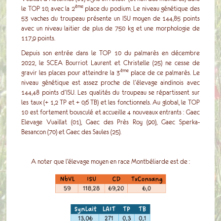
ème
le TOP 10, avec la 2
place du podium. Le niveau génétique des
53 vaches du troupeau présente un ISU moyen de 144,85 points
avec un niveau laitier de plus de 750 kg et une morphologie de
117,9 points.
Depuis son entrée dans le TOP 10 du palmarès en décembre
2022, le SCEA Bourriot Laurent et Christelle (25) ne cesse de
ème
gravir les places pour atteindre la 3
place de ce palmarès. Le
niveau génétique est assez proche de l'élevage aindinois avec
144,48 points d'ISU. Les qualités du troupeau se répartissent sur
les taux (+ 1,2 TP et + 0,6 TB) et les fonctionnels. Au global, le TOP
10 est fortement bousculé et accueille 4 nouveaux entrants : Gaec
Elevage Vuaillat (01), Gaec des Près Roy (90), Gaec Sperka-
Besancon (70) et Gaec des Saules (25).
A noter que l’élevage moyen en race Montbéliarde est de :