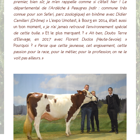
premier, bien sûr, je m’en rappelle comme si c’était hier ! Le
départemental de l’Ardèche à Peaugres (ndlr : commune très
connue pour son Safari, parc zoologique) en binôme avec Didier
Camilleri (Drôme). »
L’expo Umotest, à Bourg en 2014, était aussi
un bon moment,
« je n’ai jamais retrouvé l’environnement spécial
de cette bulle. »
Et le plus marquant ?
« Ah ben, Doubs Terre
d’Elevage, en 2017 avec Florent Duclos (Haute-Savoie). »
Pourquoi ?
« Parce que cette jeunesse, cet engouement, cette
passion pour la race, pour le métier, pour la profession, on ne le
voit pas ailleurs. »