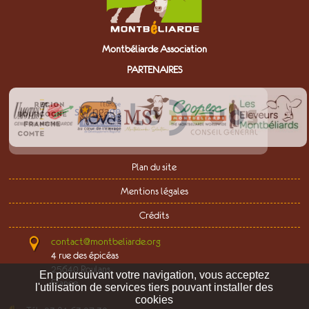
Montbéliarde Association
PARTENAIRES
Plan du site
Mentions légales
Crédits
contact@montbeliarde.org
4 rue des épicéas
25640 Roulans
En poursuivant votre navigation,
vous acceptez
France
l'utilisation de services tiers pouvant installer des
cookies