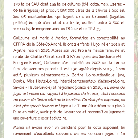
170 ha de SAU, dont 155 ha de cultures (blé, colza, maïs, luzerne –
90 ha irriguées) et produit 655 000 litres de lait livrés à Sodiaal.
Ses 65 montbéliardes, qui logent dans un bâtiment (logettes
paillées) équipé d’un robot de traite, oscillent entre 9 500 et
10 000 kg de moyenne avec un TB à 42 et un TP à 35.
Guillaume est marié à Marion, formatrice en comptabilité au
CFPPA de la Côte-St-André. Ils ont 2 enfants, Hugo, né en 2015 et
Agathe, née en 2019. Après son Bac Pro à la maison familiale et
rurale de Chatte (38) et son BTS PA au lycée des Sardières (01 –
Bourg-en-Bresse), Guillaume s’est installé en 2008 sur la ferme
familiale avec ses parents. Il est juge agréé depuis 2013 ; à son
actif, plusieurs départementaux (Sarthe, Loire-Atlantique, Jura,
Doubs, Miss Haute-Loire), interdépartementaux (Saône-et-Loire,
Savoie – Haute-Savoie) et régionaux (Space en 2018).
« L’envie de
juger est venue par rapport à la passion de la race ; c’est l’occasion
de passer de l’autre côté de la barrière. On n’est plus exposant, on
n’est plus spectateur, on est juge. »
Il affirme être désormais plus à
l’aise en public, avoir pris de l’assurance et reconnaît au jugement
une ouverture d’esprit salutaire.
Même s’il avoue avoir un penchant pour le côté exposant, lui
reviennent d’excellents souvenirs de ses concours jugés.
« Le