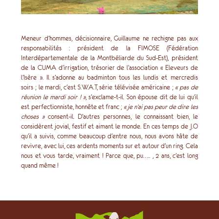
Meneur d’hommes, décisionnaire, Guillaume ne rechigne pas aux
responsabilités : président de la FIMOSE (Fédération
Interdépartementale de la Montbéliarde du Sud-Est), président
de la CUMA d’irrigation, trésorier de l’association « Eleveurs de
l’Isère ». Il s’adonne au badminton tous les lundis et mercredis
soirs ; le mardi, c’est S.W.A.T, série télévisée américaine ;
« pas de
réunion le mardi soir ! »
, s’exclame-t-il. Son épouse dit de lui qu’il
est perfectionniste, honnête et franc ;
« je n’ai pas peur de dire les
choses »
consent-il. D’autres personnes, le connaissant bien, le
considèrent jovial, festif et aimant le monde. En ces temps de J.O
qu’il a suivis, comme beaucoup d’entre nous, nous avons hâte de
revivre, avec lui, ces ardents moments sur et autour d’un ring. Cela
nous et vous tarde, vraiment ! Parce que, pu….. , 2 ans, c’est long
quand même !