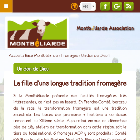
é
Montb
liarde Association
Accueil
»
Race Montbéliarde
»
Fromages
»
Un don de Dieu ?
Un don de Dieu
La fille d’une longue tradition fromagère
Si la Montbéliarde présente des facultés fromagères très
intéressantes, ce n’est pas un hasard. En Franche-Comté, berceau
de la race, la transformation fromagère est une tradition
ancestrale. Les traces des premières « fruitières » comtoises
remontent au XIIIème siècle. Aujourd’hui encore, on dénombre
plus de 185 ateliers de transformation dans cette région, soit le
tiers du total national. 6 fromages AOP y sont produits : Comté
(60 % de la collecte), Morbier, Mont d’Or, Bleu de Gex, Gruyère et