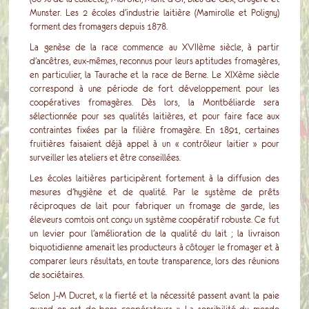
Munster. Les 2 écoles d’industrie laitière (Mamirolle et Poligny)
forment des fromagers depuis 1878.
La genèse de la race commence au XVIIème siècle, à partir
d’ancêtres, eux-mêmes, reconnus pour leurs aptitudes fromagères,
en particulier, la Taurache et la race de Berne. Le XIXème siècle
correspond à une période de fort développement pour les
coopératives fromagères. Dès lors, la Montbéliarde sera
sélectionnée pour ses qualités laitières, et pour faire face aux
contraintes fixées par la filière fromagère. En 1891, certaines
fruitières faisaient déjà appel à un « contrôleur laitier » pour
surveiller les ateliers et être conseillées.
Les écoles laitières participèrent fortement à la diffusion des
mesures d’hygiène et de qualité. Par le système de prêts
réciproques de lait pour fabriquer un fromage de garde, les
éleveurs comtois ont conçu un système coopératif robuste. Ce fut
un levier pour l’amélioration de la qualité du lait ; la livraison
biquotidienne amenait les producteurs à côtoyer le fromager et à
comparer leurs résultats, en toute transparence, lors des réunions
de sociétaires.
Selon J-M Ducret, « la fierté et la nécessité passent avant la paie