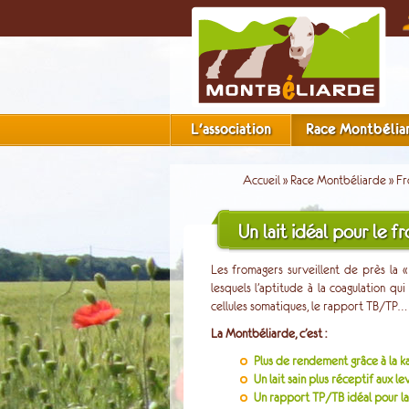
L'association
Race Montbélia
Accueil
»
Race Montbéliarde
»
Fr
Un lait idéal pour le f
Les fromagers surveillent de près la 
lesquels l’aptitude à la coagulation qu
cellules somatiques, le rapport TB/TP… 
La Montbéliarde, c’est :
Plus de rendement grâce à la k
Un lait sain plus réceptif aux le
Un rapport TP/TB idéal pour la