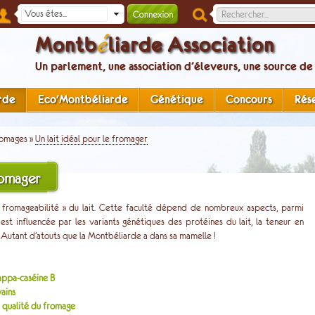
é
Montb
liarde Association
Un parlement, une association d’éleveurs, une source de
rde
Eco'Montbéliarde
Génétique
Concours
Rés
omages
»
Un lait idéal pour le fromager
romager
« fromageabilité » du lait. Cette faculté dépend de nombreux aspects, parmi
i est influencée par les variants génétiques des protéines du lait, la teneur en
Autant d’atouts que la Montbéliarde a dans sa mamelle !
appa-caséine B
vains
 qualité du fromage