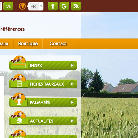
 références
eaux
Boutique
Contact
INDEX
FICHES TAUREAUX
PALMARÈS
ACTUALITÉS