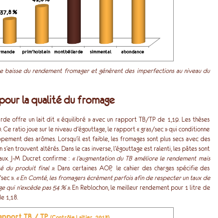
ne baisse du rendement fromager et génèrent des imperfections au niveau du
pour la qualité du fromage
rde offre un lait dit « équilibré » avec un rapport TB/TP de 1,19. Les thèses
 Ce ratio joue sur le niveau d’égouttage, le rapport « gras/sec » qui conditionne
oppement des arômes. Lorsqu’il est faible, les fromages sont plus secs avec des
n s’en trouvent altérés. Dans le cas inverse, l’égouttage est ralenti, les pâtes sont
aux. J-M Ducret confirme :
« l’augmentation du TB améliore le rendement mais
té du produit final »
. Dans certaines AOP, le cahier des charges spécifie des
sec ».
« En Comté, les fromagers écrèment parfois afin de respecter un taux de
ge qui n’excède pas 54 % ».
En Reblochon, le meilleur rendement pour 1 litre de
e 1,18.