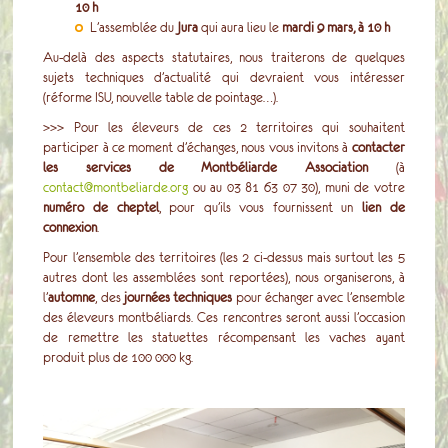
10 h
L’assemblée du
Jura
qui aura lieu le
m
ardi 9 mars, à 10 h
Au-delà des aspects statutaires, nous traiterons de quelques
sujets techniques d’actualité qui devraient vous intéresser
(réforme ISU, nouvelle table de pointage…).
>>> Pour les éleveurs de ces 2 territoires qui souhaitent
participer à ce moment d’échanges, nous vous invitons à
contacter
les services de Montbéliarde Association
(à
contact@montbeliarde.org
ou au 03 81 63 07 30), muni de votre
numéro de cheptel
, pour qu’ils vous fournissent un
lien de
connexion
.
Pour l’ensemble des territoires (les 2 ci-dessus mais surtout les 5
autres dont les assemblées sont reportées), nous organiserons, à
l’
automne
, des
journées techniques
pour échanger avec l’ensemble
des éleveurs montbéliards. Ces rencontres seront aussi l’occasion
de remettre les statuettes récompensant les vaches ayant
produit plus de 100 000 kg.