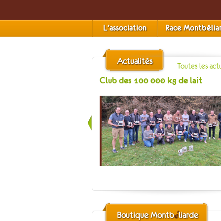
L'association
Race Montbélia
Actualités
Toutes les act
Club des 100 000 kg de lait
é
Boutique Montb
liarde