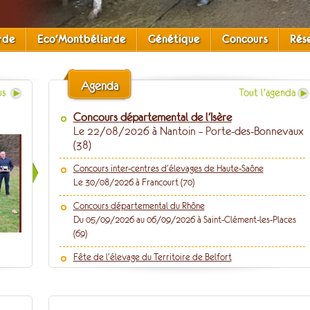
rde
Eco'Montbéliarde
Génétique
Concours
Rés
Agenda
us
Tout l'agenda
Concours départemental de l'Isère
Le 22/08/2026 à Nantoin – Porte-des-Bonnevaux
(38)
Concours inter-centres d'élevages de Haute-Saône
Le 30/08/2026 à Francourt (70)
Concours départemental du Rhône
Du 05/09/2026 au 06/09/2026 à Saint-Clément-les-Places
(69)
Fête de l'élevage du Territoire de Belfort
Le 06/09/2026 à Faverois (90)
Comice de Saint-Flour
Le 12/09/2026 à Talizat (15)