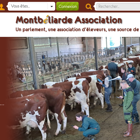
é
Montb
liarde Association
Un parlement, une association d’éleveurs, une source de