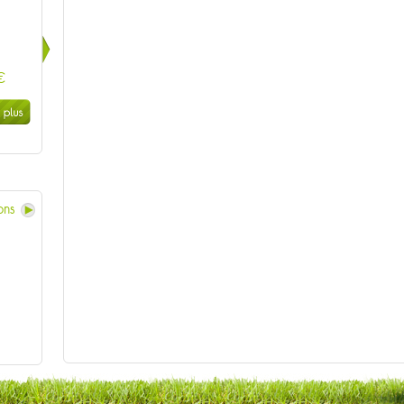
Concours départemental de Loire-Atlantique
Le 13/09/2026 à Châteaubriant (44)
€
SPACE
Du 15/09/2026 au 17/09/2026 à Rennes (35)
Sommet de l'Elevage
Du 06/10/2026 au 09/10/2026 à Cournon d'Auvergne (63)
Super Comice
Le 24/10/2026 à Morteau (25)
ions