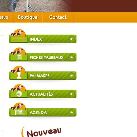
eaux
Boutique
Contact
INDEX
FICHES TAUREAUX
PALMARÈS
ACTUALITÉS
AGENDA