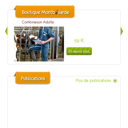
Comice de Saint-Flour
é
Boutique Montb
liarde
Le 12/09/2026 à Talizat (15)
Combinaison Adulte
Concours départemental de Loire-Atlantique
Le 13/09/2026 à Châteaubriant (44)
59 €
SPACE
Du 15/09/2026 au 17/09/2026 à Rennes (35)
Sommet de l'Elevage
Du 06/10/2026 au 09/10/2026 à Cournon d'Auvergne (63)
Super Comice
Le 24/10/2026 à Morteau (25)
Publications
Plus de publications