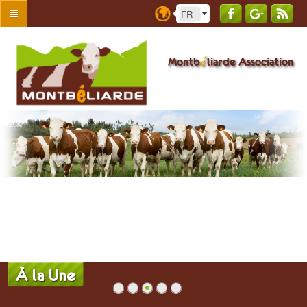
é
Montb
liarde Association