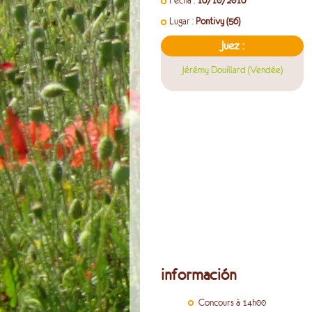
Fecha :
16/10/2016
Lugar :
Pontivy (56)
Juez :
Jérémy Douillard (Vendée)
información
Concours à 14h00