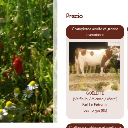
Precio
Championne adulte et grande
championne
GOËLETTE
(Valfin Jb / Micmac / Merci)
Earl Le Febvrier
Les Forges (56)
Challenge protéique et meilleure