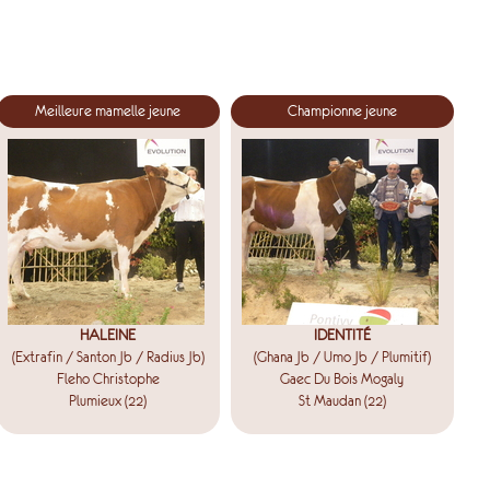
Meilleure mamelle jeune
Championne jeune
HALEINE
IDENTITÉ
(Extrafin / Santon Jb / Radius Jb)
(Ghana Jb / Umo Jb / Plumitif)
Fleho Christophe
Gaec Du Bois Mogaly
Plumieux (22)
St Maudan (22)