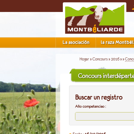
La asociación
la raza Montbél
Hogar
»
Concours
»
2016
»
»
Conco
Concours interdépart
Buscar un registro
Año competenciao :