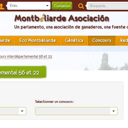
é
Montb
liarde Asociación
Un parlamento, una asociación de ganaderos, una fuente 
iarde
Eco'Montbéliarde
Génética
Concours
Re
urs interdépartemental 56 et 22
emental 56 et 22
Selectionner un concours :