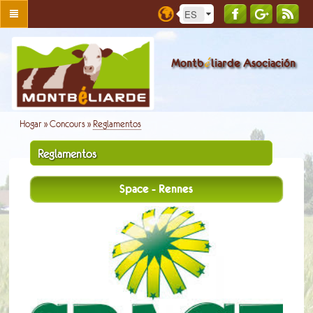
é
Montb
liarde Asociación
Hogar
»
Concours
»
Reglamentos
Reglamentos
Space - Rennes