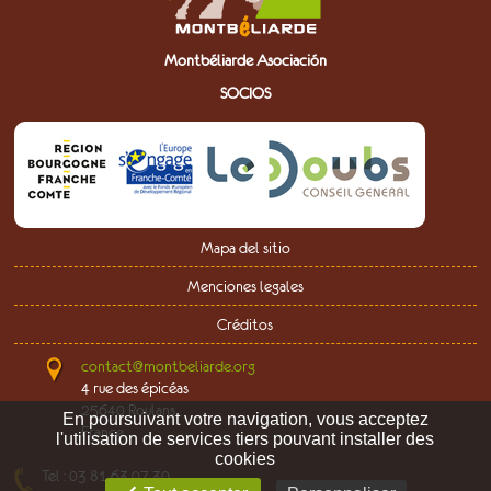
Montbéliarde Asociación
SOCIOS
Mapa del sitio
Menciones legales
Créditos
contact@montbeliarde.org
4 rue des épicéas
25640 Roulans
En poursuivant votre navigation,
vous acceptez
France
l'utilisation de services tiers pouvant installer des
cookies
Tel : 03 81 63 07 30