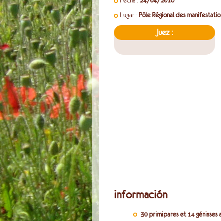
Fecha :
24/04/2016
Lugar :
Pôle Régional des manifestati
Juez :
información
30 primipares et 14 génisses 