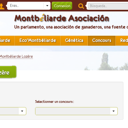
é
Montb
liarde Asociación
Un parlamento, una asociación de ganaderos, una fuente 
iarde
Eco'Montbéliarde
Génética
Concours
Re
Montbéliarde Lozère
zère
Selectionner un concours :