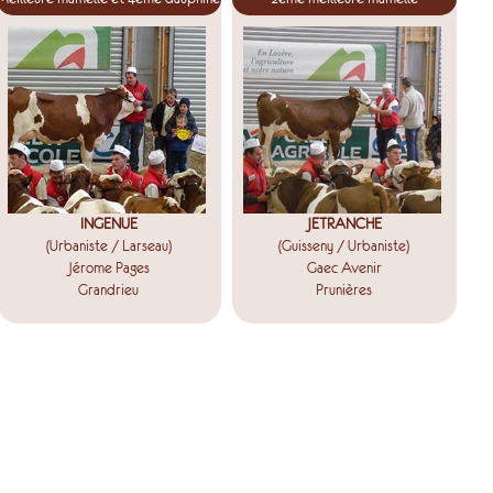
INGENUE
JETRANCHE
(Urbaniste / Larseau)
(Guisseny / Urbaniste)
Jérome Pages
Gaec Avenir
Grandrieu
Prunières