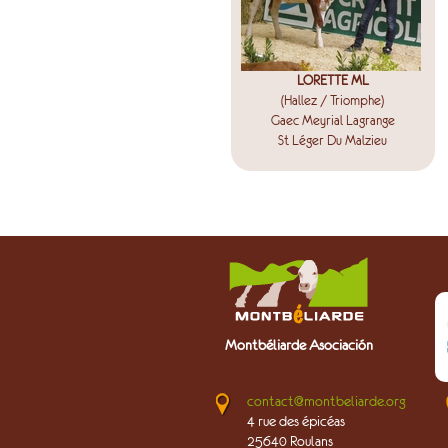
LORETTE ML
(Hallez / Triomphe)
Gaec Meyrial Lagrange
St Léger Du Malzieu
Montbéliarde Asociación
contact@montbeliarde.org
4 rue des épicéas
25640 Roulans