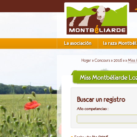
La asociación
la raza Montbél
Hogar
»
Concours
»
2016
»
»
Miss 
Miss Montbéliarde Lo
Buscar un registro
Año competenciao :