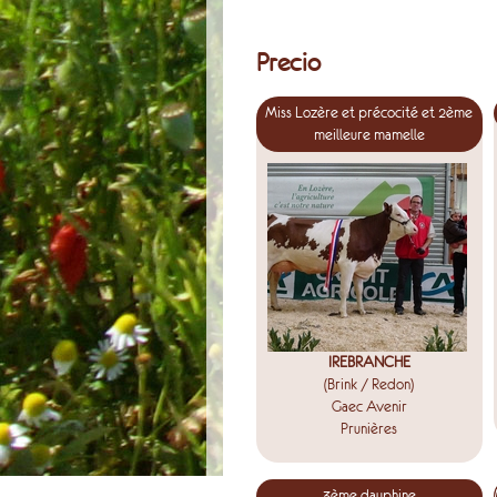
Precio
Miss Lozère et précocité et 2ème
meilleure mamelle
IREBRANCHE
(Brink / Redon)
Gaec Avenir
Prunières
3ème dauphine