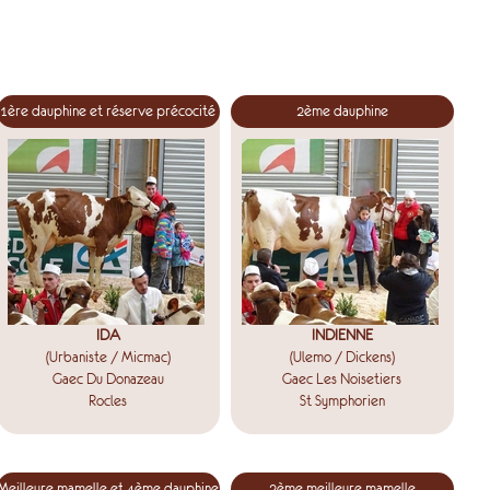
1ère dauphine et réserve précocité
2ème dauphine
IDA
INDIENNE
(Urbaniste / Micmac)
(Ulemo / Dickens)
Gaec Du Donazeau
Gaec Les Noisetiers
Rocles
St Symphorien
Meilleure mamelle et 4ème dauphine
2ème meilleure mamelle