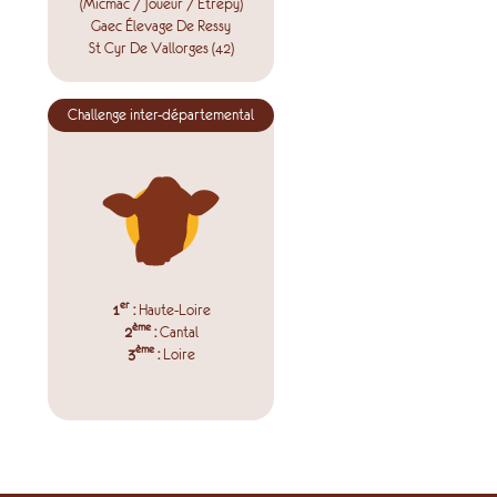
(Micmac / Joueur / Etrepy)
Gaec Élevage De Ressy
St Cyr De Vallorges (42)
Challenge inter-départemental
er
1
:
Haute-Loire
ème
2
:
Cantal
ème
3
:
Loire