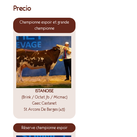
Precio
Championne espoir et grande
championne
ISTANOISE
(Brink / Octet Jb / Micmac)
Gaec Castanet
St Arcons De Barges (43)
Réserve championne espoir