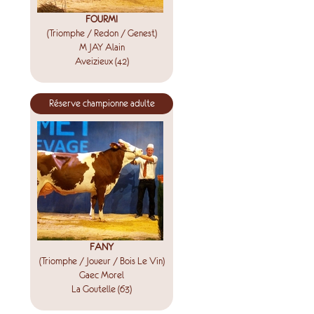
FOURMI
(Triomphe / Redon / Genest)
M JAY Alain
Aveizieux (42)
Réserve championne adulte
FANY
(Triomphe / Joueur / Bois Le Vin)
Gaec Morel
La Goutelle (63)