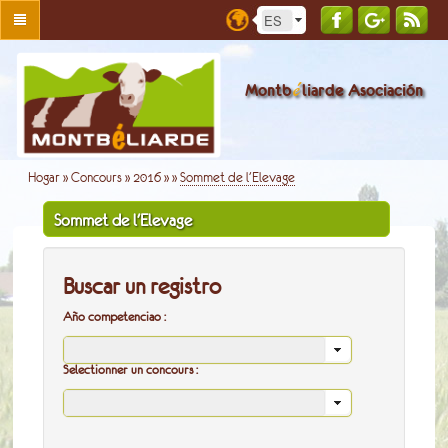
é
Montb
liarde Asociación
Hogar
»
Concours
»
2016
»
»
Sommet de l'Elevage
Sommet de l'Elevage
Buscar un registro
Año competenciao :
Selectionner un concours :