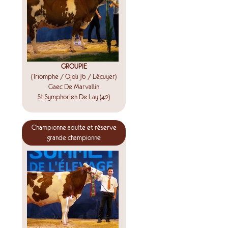
GROUPIE
(Triomphe / Ojoli Jb / Lécuyer)
Gaec De Marvallin
St Symphorien De Lay (42)
Championne adulte et réserve
grande championne