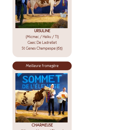
URSULINE
(Micmac / Haïku / TI)
Gaec De Ladrellet
St Genes Champespe (63)
Meilleure fromagère
CHARMEUSE