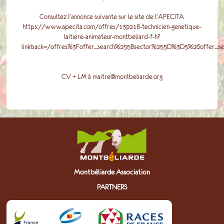
Consultez l'annonce suivante sur le site de l'APECITA
https://www.apecita.com/offres/139218-technicien-genetique-
laitiere-animateur-montbeliard-f-h?
linkback=/offres%3Foffer_search%255Bsector%255D%3D5%26offer_
CV + LM à
maitre@montbeliarde.org
Montbéliarde Association
PARTNERS