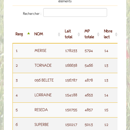
éléments
Rechercher :
Lait
MP
Nbre
Ann
Rang
NOM
total
totale
lact
nais
Rang
NOM
Lait
MP
Nbre
Ann
1
MERISE
178233
5794
14
199
total
totale
lact
nais
2
TORNADE
166638
5466
13
200
3
056 BELETE
156787
4878
13
200
4
LORRAINE
154188
4653
14
197
5
RESEDA
150755
4857
15
198
6
SUPERBE
150217
5013
12
200