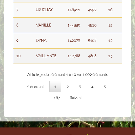
7
URUGUAY
146911
4292
16
200
8
VANILLE
144330
4520
13
200
9
DYNA
142973
5168
12
200
10
VAILLANTE
142788
4808
13
200
Affichage de l'élément 1 à 10 sur 1,669 éléments
Précédent
1
2
3
4
5
…
167
Suivant